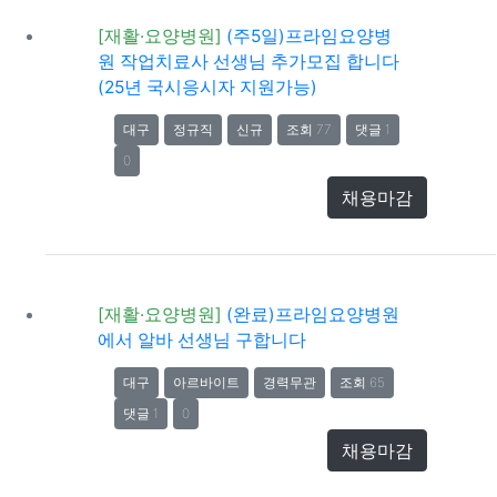
[재활·요양병원]
(주5일)프라임요양병
원 작업치료사 선생님 추가모집 합니다
(25년 국시응시자 지원가능)
대구
정규직
신규
조회 77
댓글 1
0
채용마감
[재활·요양병원]
(완료)프라임요양병원
에서 알바 선생님 구합니다
대구
아르바이트
경력무관
조회 65
댓글 1
0
채용마감