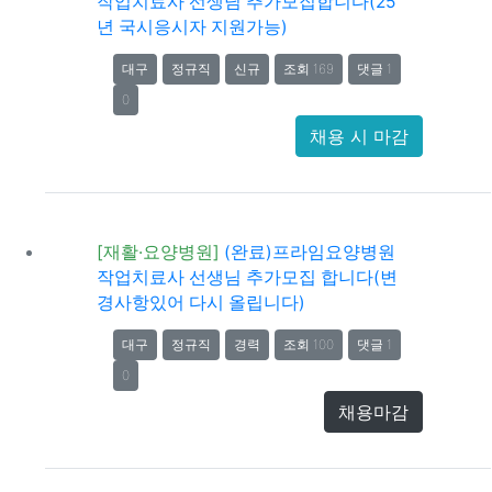
작업치료사 선생님 추가모집합니다(25
년 국시응시자 지원가능)
대구
정규직
신규
조회 169
댓글 1
0
채용 시 마감
[재활·요양병원]
(완료)프라임요양병원
작업치료사 선생님 추가모집 합니다(변
경사항있어 다시 올립니다)
대구
정규직
경력
조회 100
댓글 1
0
채용마감