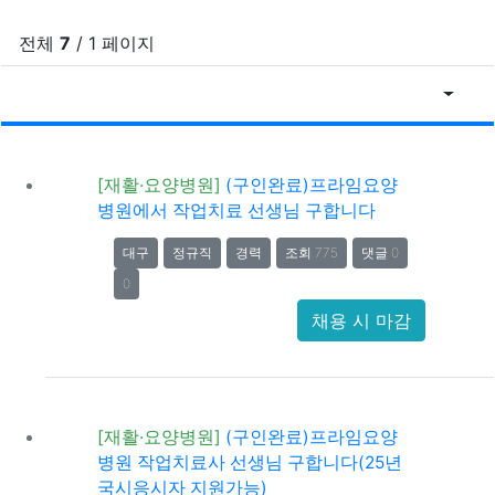
전체
7
/ 1 페이지
조회순
게
[재활·요양병원]
(구인완료)프라임요양
병원에서 작업치료 선생님 구합니다
대구
정규직
경력
조회 775
댓글 0
0
채용 시 마감
[재활·요양병원]
(구인완료)프라임요양
병원 작업치료사 선생님 구합니다(25년
국시응시자 지원가능)