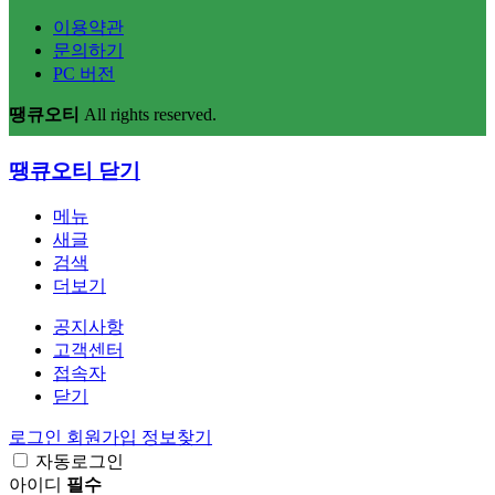
이용약관
문의하기
PC 버전
땡큐오티
All rights reserved.
땡큐오티
닫기
메뉴
새글
검색
더보기
공지사항
고객센터
접속자
닫기
로그인
회원가입
정보찾기
자동로그인
아이디
필수