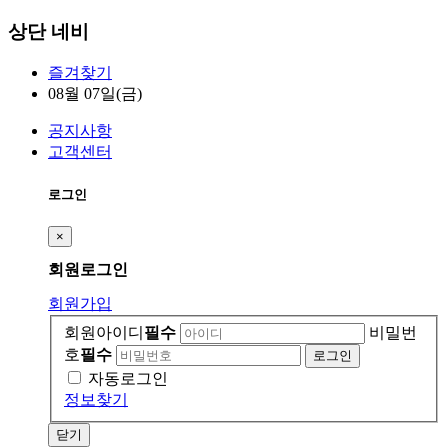
상단 네비
즐겨찾기
08월 07일(금)
공지사항
고객센터
로그인
×
회원
로그인
회원가입
회원아이디
필수
비밀번
호
필수
자동로그인
정보찾기
닫기