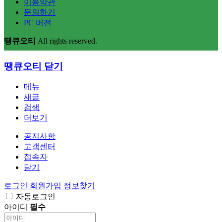
이용약관
문의하기
PC 버전
땡큐오티
All rights reserved.
땡큐오티
닫기
메뉴
새글
검색
더보기
공지사항
고객센터
접속자
닫기
로그인
회원가입
정보찾기
자동로그인
아이디
필수