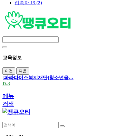
접속자 19 (
2
)
교육정보
이전
다음
[파라다이스복지재단]청소년을…
D-3
메뉴
검색