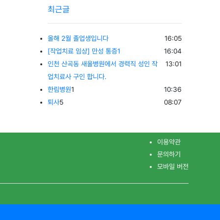
최근글
등록일
올해 2월 졸업생입니다
16:05
등록일
[작업치료 임상] 만성 통증1
16:04
등록일
인천 산곡동 새올병원에서 경력직 성인 작
13:01
업치료사 구인 합니다.
댓글
등록일
한림병원
1
10:36
댓글
등록일
퇴사
5
08:07
이용약관
문의하기
모바일 버전