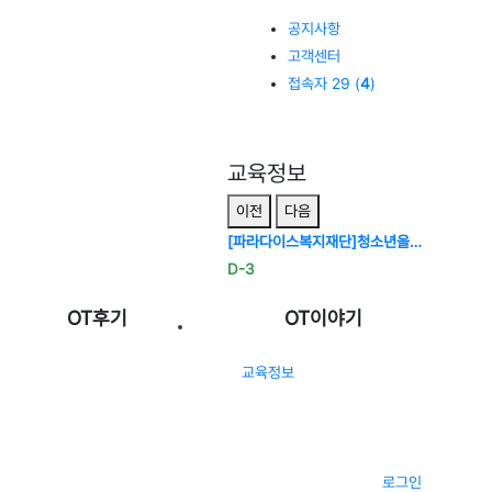
공지사항
고객센터
접속자 29 (
4
)
교육정보
이전
다음
[파라다이스복지재단]청소년을…
D-3
OT후기
OT이야기
교육정보
로그인