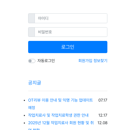
필수
아이디
필수
비밀번호
로그인
자동로그인
회원가입
정보찾기
공지글
등록일
OT리뷰 이용 안내 및 익명 기능 업데이트
07.17
예정
등록일
작업치료사 및 작업치료학생 권한 안내
12.17
등록일
2025년 12월 작업치료사 회원 현황 및 취
12.08