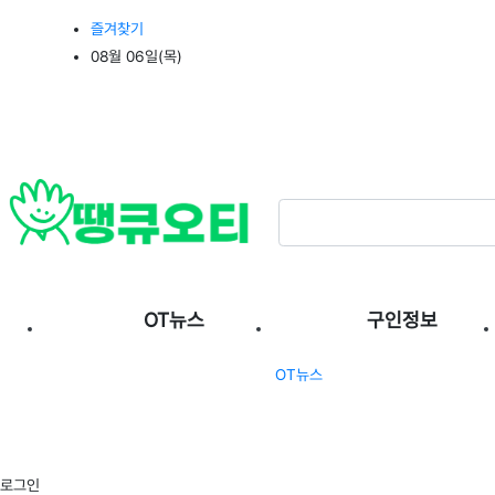
상단 네비
즐겨찾기
08월 06일(목)
메인 메뉴
OT뉴스
구인정보
OT뉴스
로그인