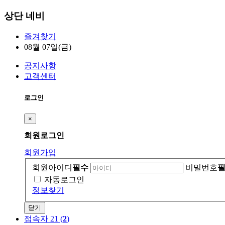
상단 네비
즐겨찾기
08월 07일(금)
공지사항
고객센터
로그인
×
회원
로그인
회원가입
회원아이디
필수
비밀번호
자동로그인
정보찾기
닫기
접속자 21 (
2
)