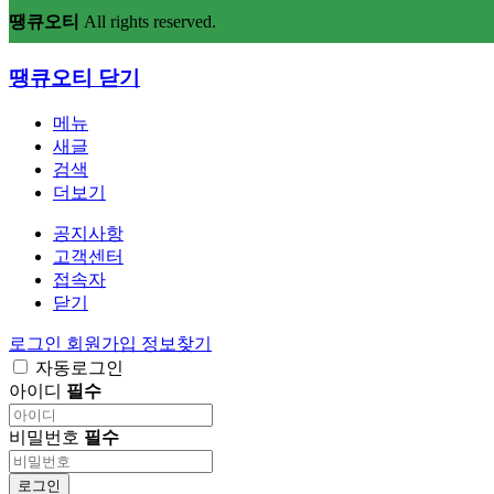
땡큐오티
All rights reserved.
땡큐오티
닫기
메뉴
새글
검색
더보기
공지사항
고객센터
접속자
닫기
로그인
회원가입
정보찾기
자동로그인
아이디
필수
비밀번호
필수
로그인