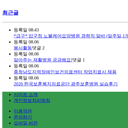
최근글
등록일
08:43
*급구* 압구정 노블케어요양병원 경력직 알바 (일주일,
등록일
08.06
봉사활동
댓글
2
등록일
08.06
알아주는 재활병원 궁금해요!
댓글
1
등록일
08.06
충청남도지역장애인보건의료센터 작업치료사 채용
등록일
08.06
2026 한국보훈복지의료공단 광주보훈병원 실습후기
사이트 소개
개인정보처리방침
이용약관
문의하기
모바일 버전