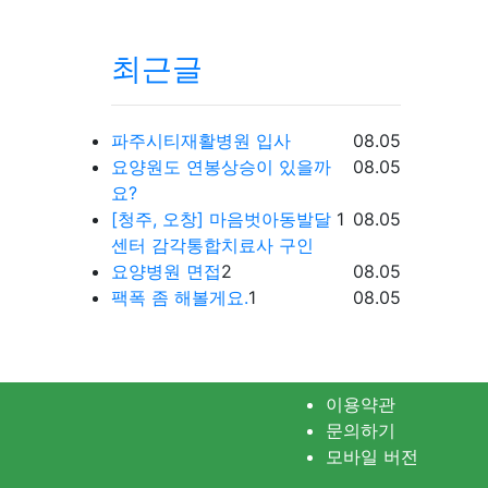
최근글
등록일
파주시티재활병원 입사
08.05
등록일
요양원도 연봉상승이 있을까
08.05
요?
댓글
등록일
[청주, 오창] 마음벗아동발달
1
08.05
센터 감각통합치료사 구인
댓글
등록일
요양병원 면접
2
08.05
댓글
등록일
팩폭 좀 해볼게요.
1
08.05
이용약관
문의하기
모바일 버전