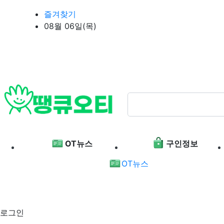
상단 네비
즐겨찾기
08월 06일(목)
메인 메뉴
OT뉴스
구인정보
OT뉴스
로그인