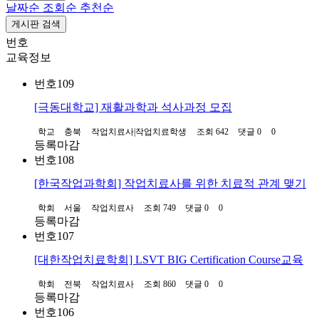
날짜순
조회순
추천순
게시판 검색
번호
교육정보
번호
109
[극동대학교] 재활과학과 석사과정 모집
학교
충북
작업치료사|작업치료학생
조회 642
댓글 0
0
등록마감
번호
108
[한국작업과학회] 작업치료사를 위한 치료적 관계 맺기
학회
서울
작업치료사
조회 749
댓글 0
0
등록마감
번호
107
[대한작업치료학회] LSVT BIG Certification Course교육
학회
전북
작업치료사
조회 860
댓글 0
0
등록마감
번호
106