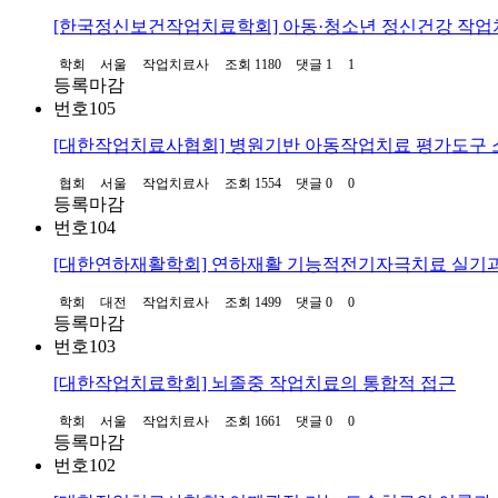
[한국정신보건작업치료학회] 아동·청소년 정신건강 작업치
학회
서울
작업치료사
조회 1180
댓글 1
1
등록마감
번호
105
[대한작업치료사협회] 병원기반 아동작업치료 평가도구 
협회
서울
작업치료사
조회 1554
댓글 0
0
등록마감
번호
104
[대한연하재활학회] 연하재활 기능적전기자극치료 실기
학회
대전
작업치료사
조회 1499
댓글 0
0
등록마감
번호
103
[대한작업치료학회] 뇌졸중 작업치료의 통합적 접근
학회
서울
작업치료사
조회 1661
댓글 0
0
등록마감
번호
102