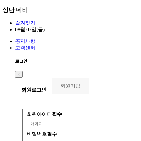
상단 네비
즐겨찾기
08월 07일(금)
공지사항
고객센터
로그인
×
회원가입
회원
로그인
회원아이디
필수
비밀번호
필수