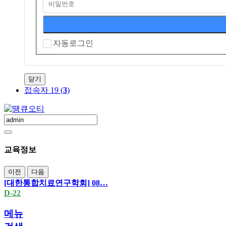
자동로그인
닫기
접속자 19 (
3
)
교육정보
이전
다음
[대한통합치료연구학회] 08…
D-22
메뉴