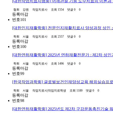
[대한작업치료사협회] 어깨관절 기능 도수치료의 이론과
협회
강원
작업치료사
조회 1554
댓글 0
0
등록마감
번호
101
[대한인지재활학회] 전문인지재활치료사 양성과정 성인
학회
서울
작업치료사
조회 2557
댓글 0
0
등록마감
번호
100
[대한연하재활학회] 2025년 연하재활전문가 : 제2차 성
학회
서울
작업치료사
조회 1496
댓글 0
0
등록마감
번호
99
[한국작업과학회] 글로벌보건인재양성교육 해외실습프
학회
서울
작업치료사|작업치료학생
조회 1189
댓글 0
0
등록마감
번호
98
[대한연하재활학회] 2025년도 제2차 구강운동촉진기술 