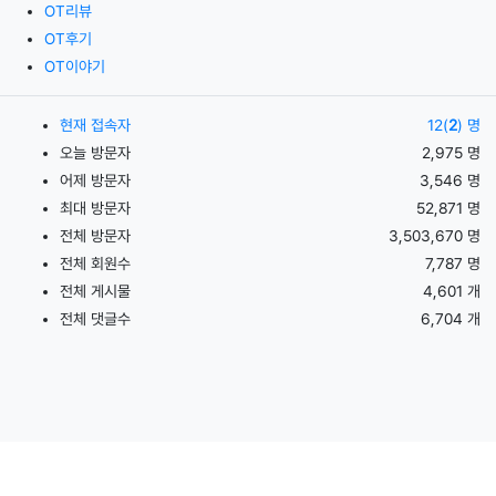
OT리뷰
OT후기
OT이야기
현재 접속자
12(
2
) 명
오늘 방문자
2,975 명
어제 방문자
3,546 명
최대 방문자
52,871 명
전체 방문자
3,503,670 명
전체 회원수
7,787 명
전체 게시물
4,601 개
전체 댓글수
6,704 개