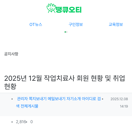
메뉴
OT뉴스
구인정보
교육정보
공지사항
2025년 12월 작업치료사 회원 현황 및 취업
현황
작성자 정보
작성일
관리자
쪽지보내기
메일보내기
자기소개
아이디로 검
2025.12.08
작성
색
전체게시물
14:19
컨텐츠 정보
조회
추천
2,816
0