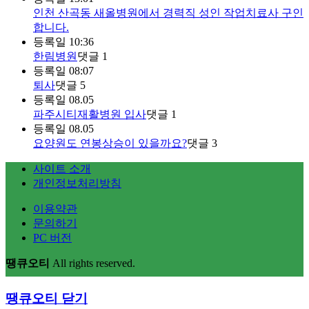
인천 산곡동 새올병원에서 경력직 성인 작업치료사 구인
합니다.
등록일
10:36
한림병원
댓글
1
등록일
08:07
퇴사
댓글
5
등록일
08.05
파주시티재활병원 입사
댓글
1
등록일
08.05
요양원도 연봉상승이 있을까요?
댓글
3
사이트 소개
개인정보처리방침
이용약관
문의하기
PC 버전
땡큐오티
All rights reserved.
땡큐오티
닫기