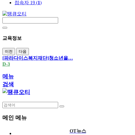
접속자 19 (
1
)
교육정보
이전
다음
[파라다이스복지재단]청소년을…
D-3
메뉴
검색
메인 메뉴
OT뉴스