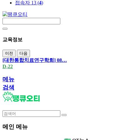
접속자 13 (
4
)
교육정보
이전
다음
[대한통합치료연구학회] 08…
D-22
메뉴
검색
메인 메뉴