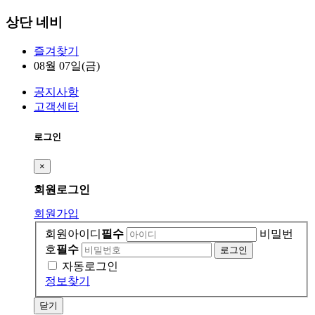
상단 네비
즐겨찾기
08월 07일(금)
공지사항
고객센터
로그인
×
회원
로그인
회원가입
회원아이디
필수
비밀번
호
필수
자동로그인
정보찾기
닫기