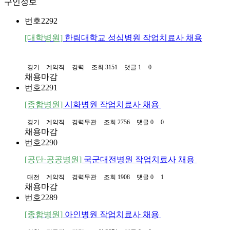
구인정보
번호
2292
[대학병원]
한림대학교 성심병원 작업치료사 채용
경기
계약직
경력
조회 3151
댓글 1
0
채용마감
번호
2291
[종합병원]
시화병원 작업치료사 채용
경기
계약직
경력무관
조회 2756
댓글 0
0
채용마감
번호
2290
[공단·공공병원]
국군대전병원 작업치료사 채용
대전
계약직
경력무관
조회 1908
댓글 0
1
채용마감
번호
2289
[종합병원]
아인병원 작업치료사 채용