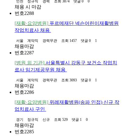
인천
정규직
경력
조회 3874
댓글 0
0
채용 시 마감
번호
2288
[재활·요양병원]
푸르메재단 넥슨어린이재활병원
작업치료사 채용
서울
계약직
경력무관
조회 1457
댓글 0
1
채용마감
번호
2287
[병원 외 기관]
서울특별시 강동구 보건소 작업치
료사 임기제공무원 채용
서울
계약직
경력무관
조회 3093
댓글 0
1
채용마감
번호
2286
[재활·요양병원]
위례재활병원(송파 인접) 신규 작
업치료사 구인
경기
정규직
신규
조회 529
댓글 1
0
채용마감
번호
2285