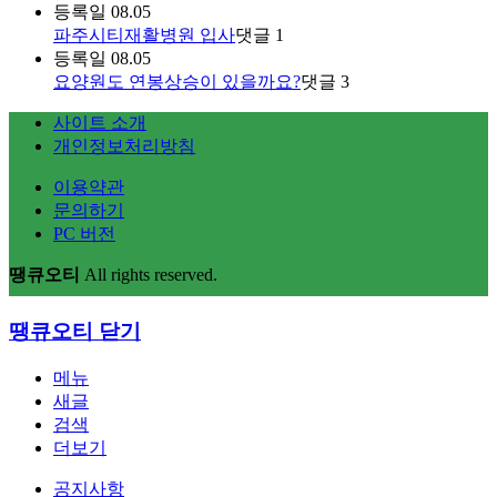
등록일
08.05
파주시티재활병원 입사
댓글
1
등록일
08.05
요양원도 연봉상승이 있을까요?
댓글
3
사이트 소개
개인정보처리방침
이용약관
문의하기
PC 버전
땡큐오티
All rights reserved.
땡큐오티
닫기
메뉴
새글
검색
더보기
공지사항