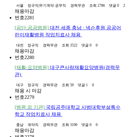
서울
정규직|무기계약·공무직
경력무관
조회 2786
댓글 0
2
채용마감
번호
2281
[공단·공공병원]
대전 세종 충남 · 넥슨후원 공공어
린이재활병원 작업치료사 채용
대전
정규직
경력무관
조회 3522
댓글 0
0
채용마감
번호
2280
[재활·요양병원]
대구큰사랑재활요양병원(경력무
관)
대구
정규직
경력무관
조회 59
댓글 1
0
채용 시 마감
번호
2279
[병원 외 기관]
국립공주대학교 사범대학부설특수
학교 작업치료사 채용
충남
계약직
경력무관
조회 3190
댓글 0
0
채용마감
번호
2278