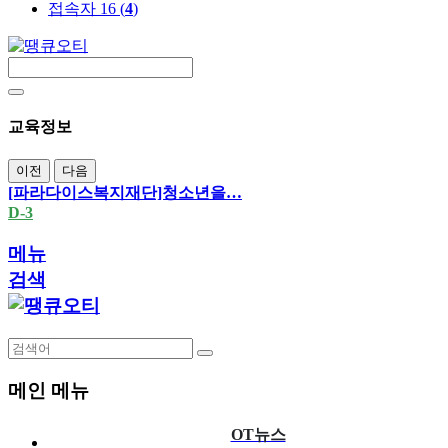
접속자 16 (
4
)
교육정보
이전
다음
[파라다이스복지재단]청소년을…
D-3
메뉴
검색
메인 메뉴
OT뉴스