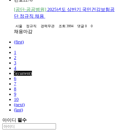
[공단·공공병원]
2025년도 상반기 국민건강보험공
단 정규직 채용
서울
정규직
경력무관
조회 3994
댓글 0
0
채용마감
(first)
1
2
3
4
5
(current)
6
7
8
9
10
(next)
(last)
아이디
필수