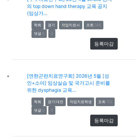
의 top down hand therapy 교육 공지
(임상가…
학회
경기
작업치료사
조회 344
댓글 0
0
등록마감
[연한곤란치료연구회] 2026년 5월 [성
인+소아] 임상실습 및 국가고시 준비를
위한 dysphagia 교육…
학회
경기|대전
작업치료학생
조회 102
댓글 0
0
등록마감