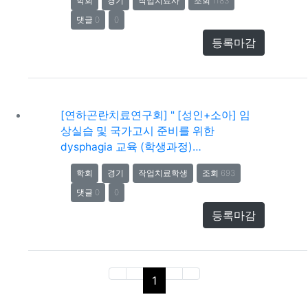
학회
경기
작업치료사
조회 1183
댓글 0
0
등록마감
[연하곤란치료연구회] " [성인+소아] 임
상실습 및 국가고시 준비를 위한
dysphagia 교육 (학생과정)…
학회
경기
작업치료학생
조회 693
댓글 0
0
등록마감
(current)
1