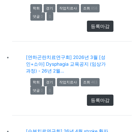
학회
경기
작업치료사
조회 858
댓글 0
0
등록마감
[연하곤란치료연구회] 2026년 3월 [성
인+소아] Dysphagia 교육공지 (임상가
과정) - 26년 2월…
학회
경기
작업치료사
조회 463
댓글 0
0
등록마감
[수부치료연구회] 26년 4월 stroke 환자