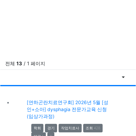
전체
13
/ 1 페이지
추천순
게
[연하곤란치료연구회] 2026년 5월 [성
인+소아] dysphagia 전문가교육 신청
(임상가과정)
학회
경기
작업치료사
조회 428