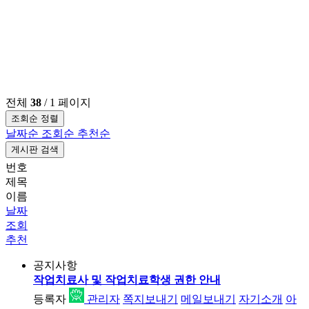
전체
38
/ 1 페이지
조회순 정렬
날짜순
조회순
추천순
게시판 검색
번호
제목
이름
날짜
조회
추천
공지사항
작업치료사 및 작업치료학생 권한 안내
등록자
관리자
쪽지보내기
메일보내기
자기소개
아