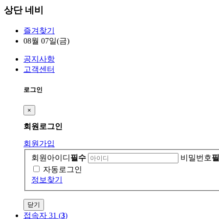
상단 네비
즐겨찾기
08월 07일(금)
공지사항
고객센터
로그인
×
회원
로그인
회원가입
회원아이디
필수
비밀번호
자동로그인
정보찾기
닫기
접속자 31 (
3
)