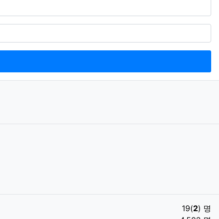
19(
2
) 명