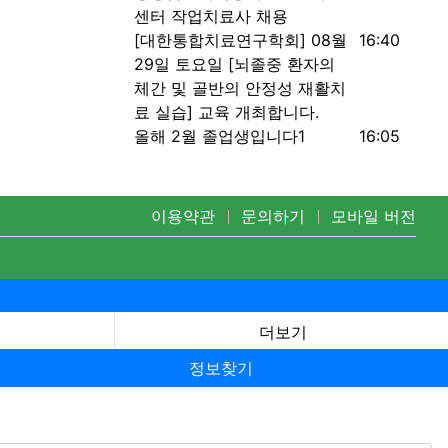
센터 작업치료사 채용
등록일
[대한통합치료연구학회] 08월
16:40
29일 토요일 [뇌졸중 환자의
체간 및 골반의 안정성 재활치
료 실습] 교육 개최합니다.
댓글
등록일
올해 2월 졸업생입니다
1
16:05
이용약관
문의하기
모바일 버전
더보기
정보찾기