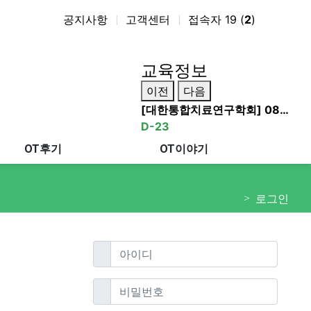
공지사항
고객센터
접속자 19 (
2
)
교육정보
이전
다음
[대한통합치료연구학회] 08…
D-23
OT후기
OT이야기
로그인
필수
아이디
필수
비밀번호