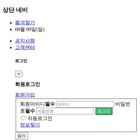
상단 네비
즐겨찾기
08월 09일(일)
공지사항
고객센터
로그인
×
회원
로그인
회원가입
회원아이디
필수
비밀번
호
필수
자동로그인
정보찾기
닫기