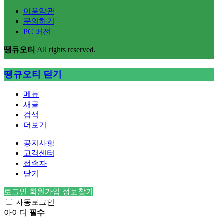
이용약관
문의하기
PC 버전
땡큐오티
All rights reserved.
땡큐오티
닫기
메뉴
새글
검색
더보기
공지사항
고객센터
접속자
닫기
로그인
회원가입
정보찾기
자동로그인
아이디
필수