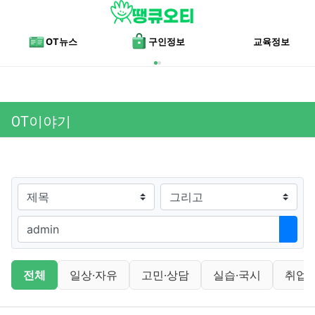
메뉴
OT뉴스
구인정보
교육정보
OT이야기
검색대상
검색어
검색
OT이야기 분류 목록
전체
일상·자유
고민·상담
실습·국시
취업·