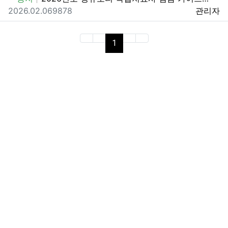
등록일
조회
추천
등록자
2026.02.06
987
8
관리자
(current)
1