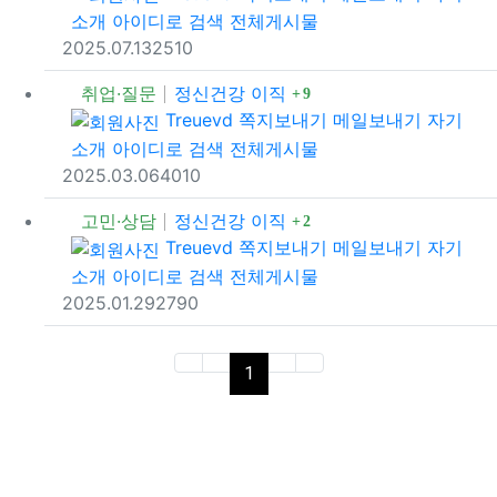
소개
아이디로 검색
전체게시물
등록일
조회
추천
2025.07.13
251
0
댓글
취업·질문
정신건강 이직
9
등록자
Treuevd
쪽지보내기
메일보내기
자기
소개
아이디로 검색
전체게시물
등록일
조회
추천
2025.03.06
401
0
댓글
고민·상담
정신건강 이직
2
등록자
Treuevd
쪽지보내기
메일보내기
자기
소개
아이디로 검색
전체게시물
등록일
조회
추천
2025.01.29
279
0
(current)
1