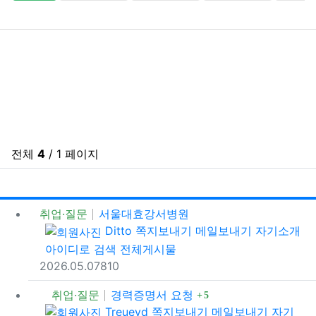
전체
4
/ 1 페이지
게시
게
취업·질문
서울대효강서병원
등록자
Ditto
쪽지보내기
메일보내기
자기소개
아이디로 검색
전체게시물
등록일
조회
추천
2026.05.07
81
0
댓글
취업·질문
경력증명서 요청
5
등록자
Treuevd
쪽지보내기
메일보내기
자기