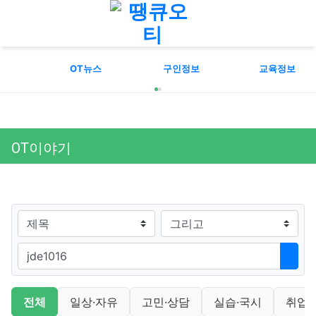
메뉴
OT뉴스
구인정보
교육정보
OT이야기
검색대상
검색어
검색
OT이야기 분류 목록
전체
일상·자유
고민·상담
실습·국시
취업·