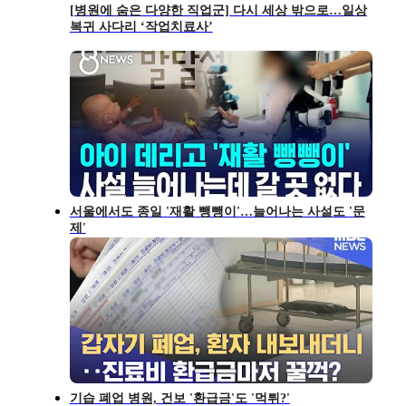
[병원에 숨은 다양한 직업군] 다시 세상 밖으로…일상
복귀 사다리 ‘작업치료사’
서울에서도 종일 '재활 뺑뺑이'…늘어나는 사설도 '문
제'
기습 폐업 병원, 건보 '환급금'도 '먹튀?'