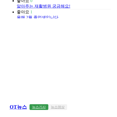
좋아요
0
알아주는 재활병원 궁금해요!
좋아요
1
올해 2월 졸업생입니다
좋아요
2
[작업치료 임상] 만성 통증1
BEST
좋아요
310
땡큐오티 이용 중 느낀 팁
좋아요
84
하반기 채용공고 시작??
좋아요
51
저는 작업치료사라는 직업이 참 좋습니다.
좋아요
50
요즘 보면 작업치료사 선생님들의 눈이 꽤 높아진
거 같아요.
좋아요
45
공지사항 급여 가이드라인 정리 (24.10.04 업데이트)
OT뉴스
뉴스기사
뉴스영상
ver . 2