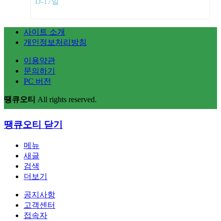
D-17일
사이트 소개
개인정보처리방침
이용약관
문의하기
PC 버전
땡큐오티
All rights reserved.
땡큐오티
닫기
메뉴
새글
검색
더보기
공지사항
고객센터
접속자