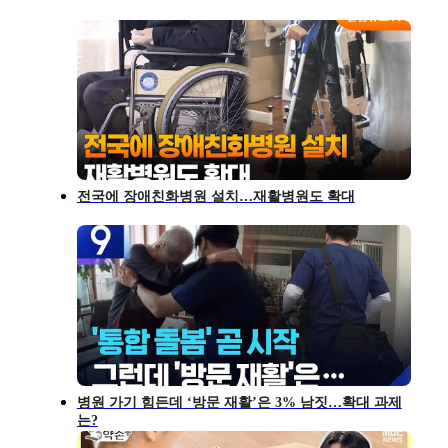
전국에 장애친화병원 설치…재활병원도 확대
병원 가기 힘든데 ‘방문 재활’은 3% 남짓…확대 과제
는?