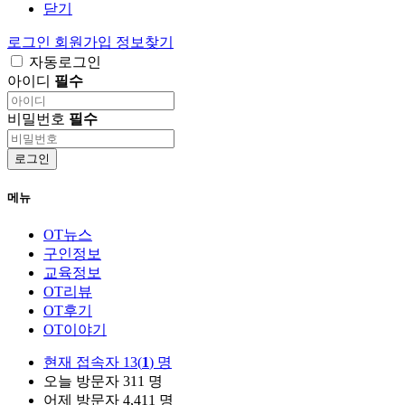
닫기
로그인
회원가입
정보찾기
자동로그인
아이디
필수
비밀번호
필수
로그인
메뉴
OT뉴스
구인정보
교육정보
OT리뷰
OT후기
OT이야기
현재 접속자
13(
1
) 명
오늘 방문자
311 명
어제 방문자
4,411 명