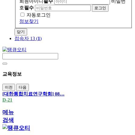
회원아이디
필수
비밀번
호
필수
자동로그인
정보찾기
닫기
접속자 13 (
1
)
교육정보
이전
다음
[대한통합치료연구학회] 08…
D-21
메뉴
검색