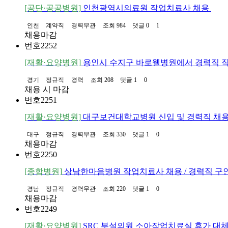
[공단·공공병원]
인천광역시의료원 작업치료사 채용
인천
계약직
경력무관
조회 984
댓글 0
1
채용마감
번호
2252
[재활·요양병원]
용인시 수지구 바로웰병원에서 경력직 
경기
정규직
경력
조회 208
댓글 1
0
채용 시 마감
번호
2251
[재활·요양병원]
대구보건대학교병원 신입 및 경력직 채용
대구
정규직
경력무관
조회 330
댓글 1
0
채용마감
번호
2250
[종합병원]
상남한마음병원 작업치료사 채용 / 경력직 구
경남
정규직
경력무관
조회 220
댓글 1
0
채용마감
번호
2249
[재활·요양병원]
SRC 부설의원 소아작업치료실 휴가 대