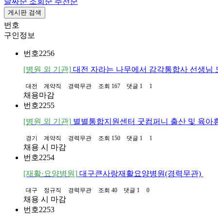
날짜순
조회순
추천순
게시판 검색
번호
구인정보
번호
2256
[병원 외 기관]
대전 자라는 나무에서 감각통합사 선생님 
대전
계약직
경력무관
조회 167
댓글 1
1
채용마감
번호
2255
[병원 외 기관]
별별통합지원센터 굿컴퍼니 출산 및 육아휴
경기
계약직
경력무관
조회 150
댓글 1
1
채용 시 마감
번호
2254
[재활·요양병원]
대구큰사랑재활요양병원(경력무관)
대구
정규직
경력무관
조회 40
댓글 1
0
채용 시 마감
번호
2253