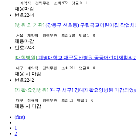
계약직
경력무관
조회 972
댓글 0
1
채용마감
번호
2244
[병원 외 기관]
(강동구 천호동) 구립곡교어린이집 작업치
서울
계약직
경력무관
조회 210
댓글 1
0
채용마감
번호
2243
[대학병원]
계명대학교 대구동산병원 공공어린이재활의
대구
계약직
경력무관
조회 291
댓글 0
0
채용 시 마감
번호
2242
[재활·요양병원]
[대구 서구] 경대재활요양병원 마감되었
대구
정규직
경력무관
조회 53
댓글 1
0
채용 시 마감
(first)
1
2