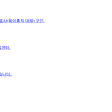
료사(육아휴직 대체) 구인
료센터
습니다.