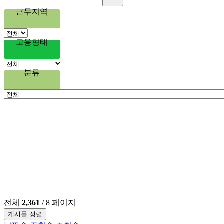
근무지역
고용형태
분류
전체
2,361
/ 8 페이지
게시물 정렬