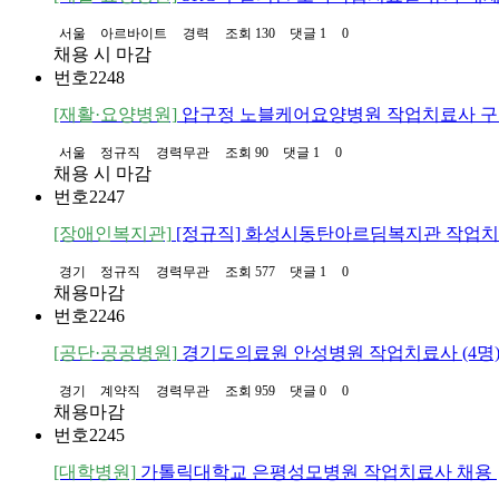
서울
아르바이트
경력
조회 130
댓글 1
0
채용 시 마감
번호
2248
[재활·요양병원]
압구정 노블케어요양병원 작업치료사 구
서울
정규직
경력무관
조회 90
댓글 1
0
채용 시 마감
번호
2247
[장애인복지관]
[정규직] 화성시동탄아르딤복지관 작업
경기
정규직
경력무관
조회 577
댓글 1
0
채용마감
번호
2246
[공단·공공병원]
경기도의료원 안성병원 작업치료사 (4명
경기
계약직
경력무관
조회 959
댓글 0
0
채용마감
번호
2245
[대학병원]
가톨릭대학교 은평성모병원 작업치료사 채용